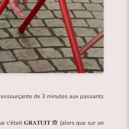
le ressourçante de 3 minutes aux passants
’était 𝐆𝐑𝐀𝐓𝐔𝐈𝐓 🙈 (alors que sur un