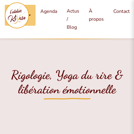
Mes
Actus
À
Agenda
Contact
services
/
propos
Blog
Rigologie, Yoga du rire &
libération émotionnelle