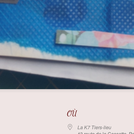
OÙ
La K7 Tiers-lieu
43 route de la Cassette, Po