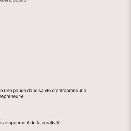
ce 365
Outlook Live
ire une pause dans sa vie d’entrepreneur·e.
trepreneur·e
 développement de la créativité.