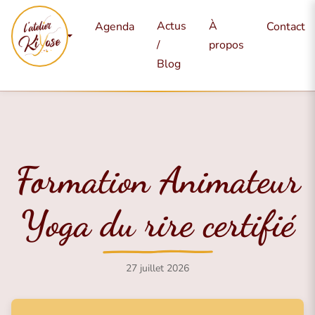
Mes
Actus
À
Agenda
Contact
services
/
propos
Blog
Formation Animateur
Yoga du rire certifié
27 juillet 2026