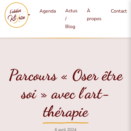
Mes
Actus
À
Agenda
Contact
services
/
propos
Blog
Parcours « Oser être
soi » avec l’art-
thérapie
6 avril 2024