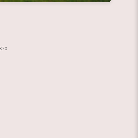
6370
ce 365
Outlook Live