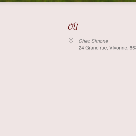
OÙ
Chez Simone
24 Grand rue, Vivonne, 8
 Google
iCalendar
Offi