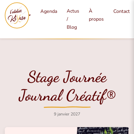
Mes
Actus
À
Agenda
Contact
services
/
propos
Blog
Stage Journée
Journal Créatif®
9 janvier 2027