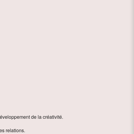
ce 365
Outlook Live
 développement de la créativité.
s relations.