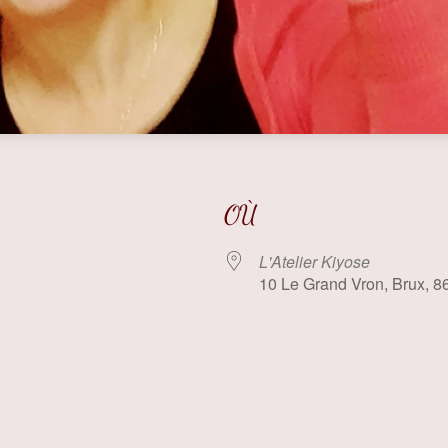
OÙ
L'Atelier Kiyose
10 Le Grand Vron, Brux, 8
 Google
iCalendar
Offi