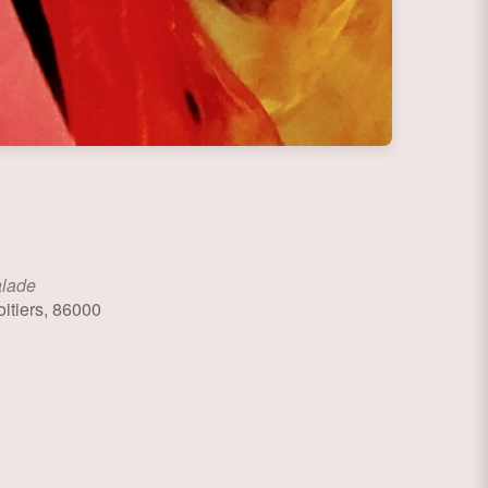
alade
itiers, 86000
ce 365
Outlook Live