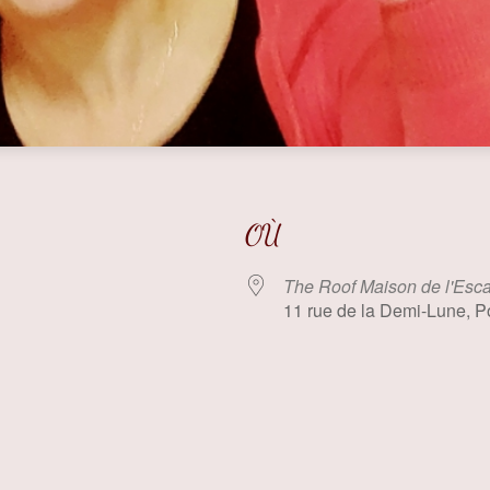
OÙ
The Roof Maison de l'Esc
11 rue de la Demi-Lune, Po
 Google
iCalendar
Offi