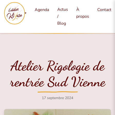
Mes
Actus
À
Agenda
Contact
services
/
propos
Blog
Atelier Rigologie de
rentrée Sud Vienne
17 septembre 2024