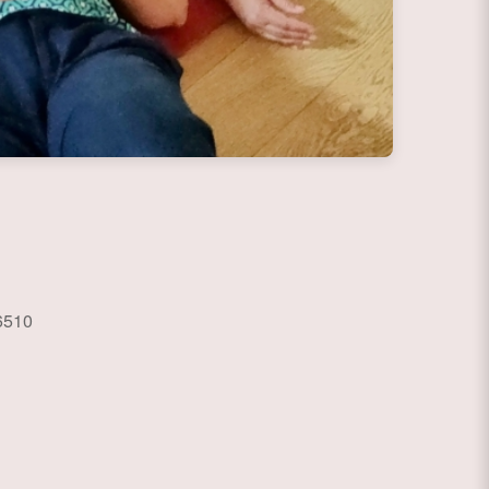
6510
ce 365
Outlook Live