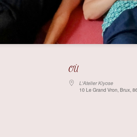
OÙ
L'Atelier Kiyose
10 Le Grand Vron, Brux, 8
 Google
iCalendar
Offi