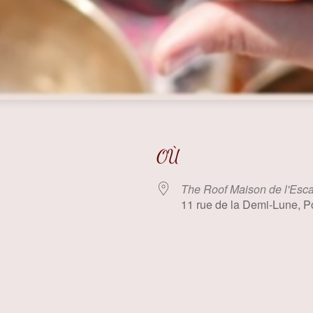
OÙ
The Roof Maison de l'Esc
11 rue de la Demi-Lune, Po
 Google
iCalendar
Offi