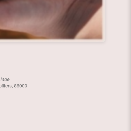
alade
itiers, 86000
ce 365
Outlook Live