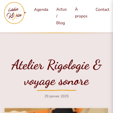
Mes
Actus
À
Agenda
Contact
services
/
propos
Blog
Atelier Rigologie &
voyage sonore
29 janvier 2025